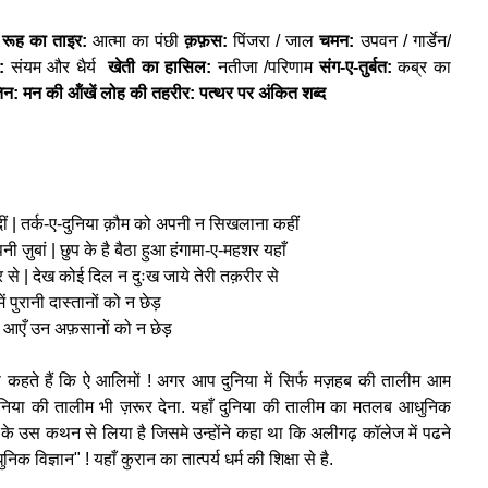
रूह का ताइर:
आत्मा का पंछी
क़फ़स:
पिंजरा / जाल
चमन:
उपवन / गार्डेन/
ल:
संयम और धैर्य
खेती का हासिल:
नतीजा /परिणाम
संग-ए-तुर्बत:
कब्र का
िन: मन की ऑंखें लोह की तहरीर: पत्थर पर अंकित शब्द
ए-दीं | तर्क-ए-दुनिया क़ौम को अपनी न सिखलाना कहीं
 ज़ुबां | छुप के है बैठा हुआ हंगामा-ए-महशर यहाँ
र से | देख कोई दिल न दुःख जाये तेरी तक़रीर से
 पुरानी दास्तानों को न छेड़
न आएँ उन अफ़सानों को न छेड़
से कहते हैं कि ऐ आलिमों ! अगर आप दुनिया में सिर्फ मज़हब की तालीम आम
दुनिया की तालीम भी ज़रूर देना. यहाँ दुनिया की तालीम का मतलब आधुनिक
्यद के उस कथन से लिया है जिसमे उन्होंने कहा था कि अलीगढ़ कॉलेज में पढने
िक विज्ञान" ! यहाँ कुरान का तात्पर्य धर्म की शिक्षा से है.