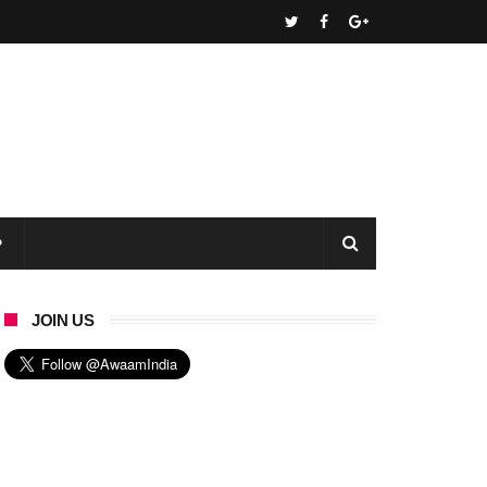
P
JOIN US