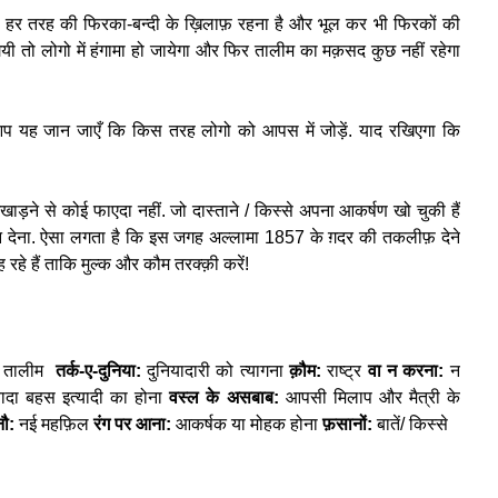
पको हर तरह की फिरका-बन्दी के ख़िलाफ़ रहना है और भूल कर भी फिरकों की
यी तो लोगो में हंगामा हो जायेगा और फिर तालीम का मक़सद कुछ नहीं रहेगा
आप यह जान जाएँ कि किस तरह लोगो को आपस में जोड़ें. याद रखिएगा कि
 उखाड़ने से कोई फाएदा नहीं. जो दास्ताने / किस्से अपना आकर्षण खो चुकी हैं
ान देना. ऐसा लगता है कि इस जगह अल्लामा 1857 के ग़दर की तकलीफ़ देने
रहे हैं ताकि मुल्क और कौम तरक्क़ी करें!
की तालीम
तर्क-ए-दुनिया:
दुनियादारी को त्यागना
क़ौम:
राष्ट्र
वा न करना:
न
यादा बहस इत्यादी का होना
वस्ल के असबाब:
आपसी मिलाप और मैत्री के
नौ:
नई महफ़िल
रंग पर आना:
आकर्षक या मोहक होना
फ़सानों:
बातें/ किस्से