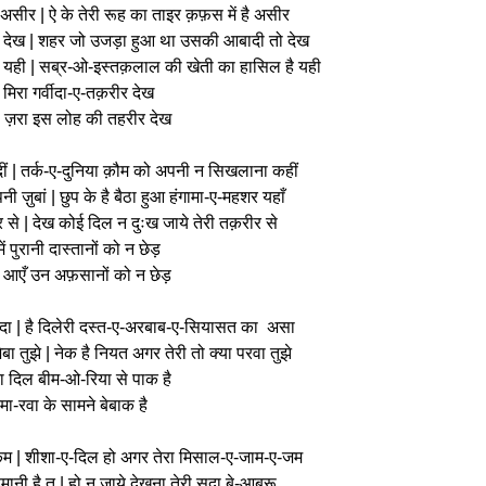
 है असीर | ऐ के तेरी रूह का ताइर क़फ़स में है असीर
ो देख | शहर जो उजड़ा हुआ था उसकी आबादी तो देख
ै यही | सब्र-ओ-इस्तक़लाल की खेती का हासिल है यही
है मिरा गर्वीदा-ए-तक़रीर देख
े ज़रा इस लोह की तहरीर देख
ए-दीं | तर्क-ए-दुनिया क़ौम को अपनी न सिखलाना कहीं
 ज़ुबां | छुप के है बैठा हुआ हंगामा-ए-महशर यहाँ
र से | देख कोई दिल न दुःख जाये तेरी तक़रीर से
 पुरानी दास्तानों को न छेड़
न आएँ उन अफ़सानों को न छेड़
ी सदा | है दिलेरी दस्त-ए-अरबाब-ए-सियासत का असा
 तुझे | नेक है नियत अगर तेरी तो क्या परवा तुझे
का दिल बीम-ओ-रिया से पाक है
मा-रवा के सामने बेबाक है
 रक़म | शीशा-ए-दिल हो अगर तेरा मिसाल-ए-जाम-ए-जम
नी है तू | हो न जाये देखना तेरी सदा बे-आबरू