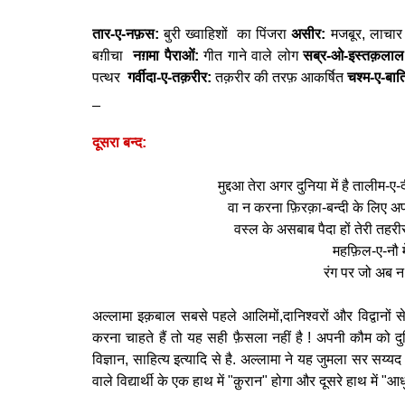
तार-ए-नफ़स:
बुरी ख्वाहिशों का पिंजरा
असीर:
मजबूर, लाचार
बग़ीचा
नग़मा पैराओं:
गीत गाने वाले लोग
सब्र-ओ-इस्तक़ला
पत्थर
गर्वीदा-ए-तक़रीर:
तक़रीर की तरफ़ आकर्षित
चश्म-ए-बात
_
दूसरा बन्द:
मुद्दआ तेरा अगर दुनिया में है तालीम-
वा न करना फ़िरक़ा-बन्दी के लिए अपनी
वस्ल के असबाब पैदा हों तेरी तहरी
महफ़िल-ए-नौ में
रंग पर जो अब 
अल्लामा इक़बाल सबसे पहले आलिमों,दानिश्वरों और विद्वानों 
करना चाहते हैं तो यह सही फ़ैसला नहीं है ! अपनी कौम को 
विज्ञान, साहित्य इत्यादि से है. अल्लामा ने यह जुमला सर सय
वाले विद्यार्थी के एक हाथ में "क़ुरान" होगा और दूसरे हाथ में "आधुन