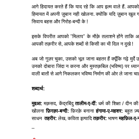
आगे हिदायत करते हैं कि याद रहे कि आप इल्म वाले हैं. आ
हिमायत में अपनी ज़ुबान नही खोलना. क्योंकि यदि ज़ुबान खुल ग
सिवाय बहस और गिरोह-बन्दी के !
इसके विपरीत आपको "मिलाप" के मौक़े तलाशने होंगे ताकि 
आपकी तक़रीर से, आपके शब्दों से किसी का भी दिल न दुखे !
अब जो गुज़र चुका, उसको भूल जाना बहतर हैं क्यूँकि गढ़े मुर्दे
उनको दोबारा जिंदा न करना और मुस्तक़बिल (भविष्य) पर ध्य
वाली बातों से आगे निकलकर भविष्य निर्माण की ओर ले जाना चाह 
शब्दार्थ:
मुद्दआ:
मक़सद, केंद्रबिंदु
तालीम-ए-दीं:
धर्म की शिक्षा / दीन 
खोलना
फ़िरक़ा-बन्दी:
फ़िरक़े बनाना
हंगामा-ए-महशर:
बहुत ज़्
साधन
तहरीर:
लेख, कविता इत्यादि
तक़रीर:
भाषण
महफ़िल-ए-
_