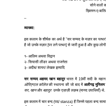
सोने वालों 
ख़िरमन-ए-बाति
_
व्याख्या:
इस कलाम के शीर्षक का अर्थ है "सर सय्यद के मज़ार का पत्थर
है जो उनके मज़ार [पर लगे पत्थर] से जारी हुआ है और कुछ लोगो
१- आलिम अथवा विद्वान
२- सियासी लीडर अथवा राजनेता
३- अदीब/ शायर/ लेखक इत्यादि
सर सय्यद अहमद खान बहादुर
भारत में 19वीं सदी के महान
ओरिएण्टल कॉलेज
की स्थापना की जो बाद में
अलीगढ़ मुस्लिम व
सर
,
खान
और
बहादुर
उनके एज़ाज़ी लक़ब (मानद उपाधियाँ) थे. सर
इस कलाम में चार बन्द (पद/ stanza) हैं जिनमे पहला बन्द सा