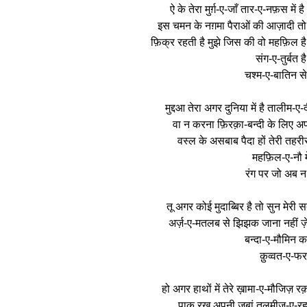
ऐ के तेरा मुर्ग़-ए-जाँ तार-ए-नफ़स में
इस चमन के नग़मा पैराओं की आज़ादी त
फ़िक्र रहती है मुझे जिस की वो महफ़िल ह
संग-ए-तुर्बत 
चश्म-ए-बातिन स
मुद्दआ तेरा अगर दुनिया में है तालीम-
वा न करना फ़िरक़ा-बन्दी के लिए अपनी
वस्ल के असबाब पैदा हों तेरी तहरी
महफ़िल-ए-नौ में
रंग पर जो अब 
तू अगर कोई मुदाब्बिर है तो सुन मेर
अर्ज़-ए-मतलब से झिझक जाना नहीं ज़ेबा
बन्दा-ए-मौमिन 
क़ुव्वत-ए-फर
हो अगर हाथों में तेरे ख़ामा-ए-मौजिज़
पाक रख अपनी ज़ुबां तलमीज़-ए-रहमा